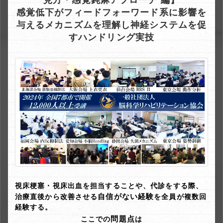
見方・感覚鈍麻アプローチ 編】
感覚低下がフィードフォーワード系に影響を
与えるメカニズムを理解し神経システムを促
すハンドリング実技
視床梗塞・視床出血を担当することや、代診をする際、
自信がない経験
治療直後から改善させる
を全員が複数回
経験する。
問題点
ここでの
は