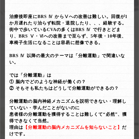
治療後即座にBRS Ⅳ からⅤへの改善は難しい。回復が1
か月遅れたり治らず転院・退院したり、、、経験する。
街中で歩いているCVAの多くはBRS Ⅳ で行きとどま
り、BRS Ⅴ・Ⅵへの改善まで至らず、5年後・10年後、
車椅子生活になることは容易に想像できる。
BRS Ⅳ 以降の最大のテーマは「分離運動」で間違いな
い。
では「分離運動」は
① 脳内でどのような神経が働くの？
② そもそも私たちはどうして分離運動ができるの？
分離運動の脳内神経メカニズムを説明できない・理解し
ていない・学んだことがないのに
患者様の分離運動を獲得することは難しくて“必然”、獲
得できなくて当然。
理由は
【分離運動の脳内メカニズムを知らないこと】
だ
けです。