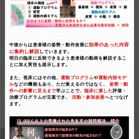
効果のあった内容
午後からは患者様の姿勢・動作改善に
に集約し解説
していきます。
明日の臨床に反映できるよう患者様の動画を解説するこ
とに加え実技も提示します。
また、視床にはその他、
運動プログラム
や
運動内部モデ
ル
などの機能もあり、ただ覚えるのではなく、
姿勢・動
作への影響に至るまで
学ぶことで、
臨床に適した
評価・
治療プログラムが立案でき、
活動・参加改善
へとつなげ
ます。