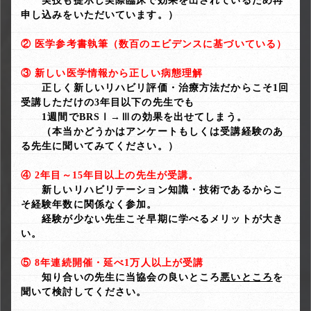
実技も提示し実際臨床で効果を出されているため再
申し込みをいただいています。）
② 医学参考書執筆（数百のエビデンスに基づいている）
③ 新しい医学情報から正しい病態理解
正しく新しいリハビリ評価・治療方法だからこそ1回
受講しただけの3年目以下の先生でも
1週間でBRSⅠ→Ⅲの効果を出せてしまう。
（本当かどうかはアンケートもしくは受講経験のあ
る先生に聞いてみてください。）
④ 2年目～15年目以上の先生が受講。
新しいリハビリテーション知識・技術であるからこ
そ経験年数に関係なく参加。
経験が少ない先生こそ早期に学べるメリットが大き
い。
⑤ 8年連続開催・延べ1万人以上が受講
知り合いの先生に当協会の良いところ
悪いところ
を
聞いて検討してください。