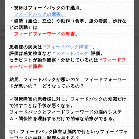
・視床はフィードバックの中継点。
フィードバックの障害。
・姿勢（座位、立位）や動作（食事、服の着脱、歩行な
どの活動）は
フィードフォーワードの障害。
患者様の病巣は
“フィードバック障害”
。
評価は感覚検査など
“フィードバック”
評価。
セラピストが動作観察・分析しているのは
“フィードフ
ォーワード障害”
結局、フィードバックが悪いの？ フィードフォーワー
ドが悪いの？ どうなっているの？
✓視床障害の患者様に対し、フィードバックの知識だけ
で治すことは予後が悪くなる。
フィードバックとフィードフォーワードの脳内システ
ム・関係性を理解するだけで的確な治療ができる。
Q1：フィードバック障害は脳内で何というフィードフォ
ーワードの神経に影響を与える？