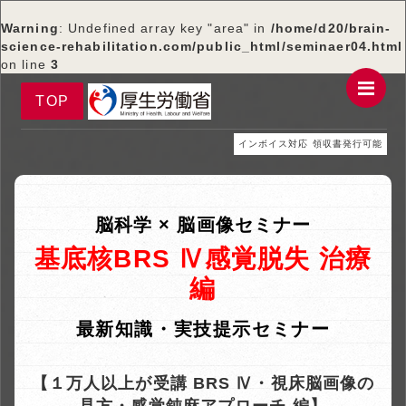
Warning
: Undefined array key "area" in
/home/d20/brain-
science-rehabilitation.com/public_html/seminaer04.html
on line
3
Me
TOP
インボイス対応 領収書発行可能
脳科学 × 脳画像セミナー
基底核BRS Ⅳ感覚脱失 治療
編
最新知識・実技提示セミナー
【１万人以上が受講 BRS Ⅳ・視床脳画像の