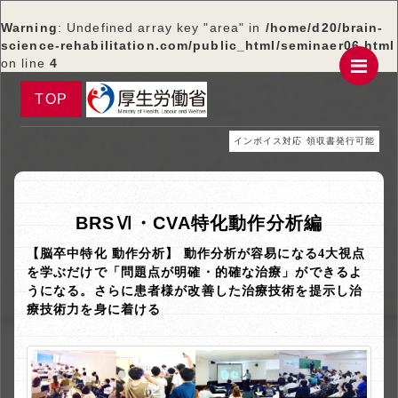
Warning
: Undefined array key "area" in
/home/d20/brain-
science-rehabilitation.com/public_html/seminaer06.html
Me
on line
4
TOP
インボイス対応 領収書発行可能
BRSⅥ・CVA特化動作分析編
【脳卒中特化 動作分析】 動作分析が容易になる4大視点
を学ぶだけで「問題点が明確・的確な治療」ができるよ
うになる。さらに患者様が改善した治療技術を提示し治
療技術力を身に着ける